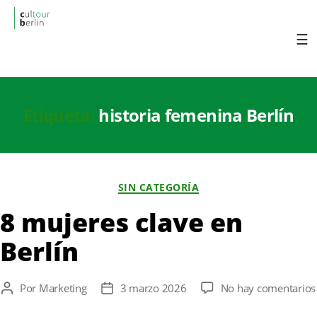
cultourberlin
Visita Berlin con un tour en español y
descúbrela fácilmente.
Etiqueta:
historia femenina Berlín
Categorías
SIN CATEGORÍA
8 mujeres clave en
Berlín
Por
Marketing
3 marzo 2026
No hay comentarios
Autor
Fecha
de
de