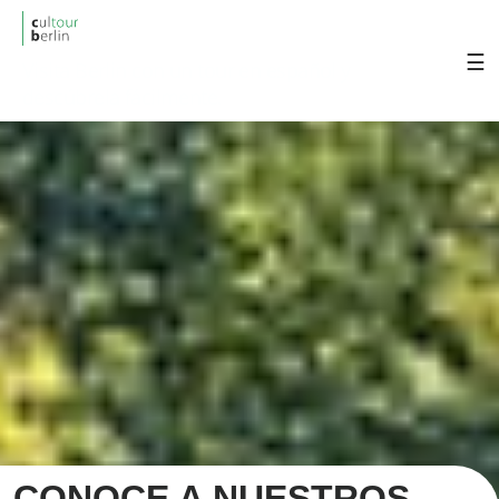
cultourberlin
Visita Berlin con un tour en español y
descúbrela fácilmente.
CONOCE A NUESTROS