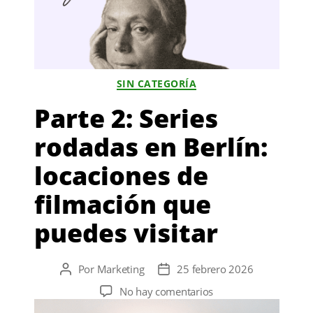
en
Berlín
Categorías
SIN CATEGORÍA
¿Qué se celebra el 1
Parte 2: Series
rodadas en Berlín:
de mayo en
VOCES FEMENINAS
QUE
locaciones de
MARCARON BERLÍN
Alemania?
08.03.2026 | Celia Martínez
filmación que
Por qué el 1 de mayo
puedes visitar
es tan importante en
Por
Marketing
25 febrero 2026
Autor
Fecha
de
de
en
No hay comentarios
la
la
Berlín
Parte