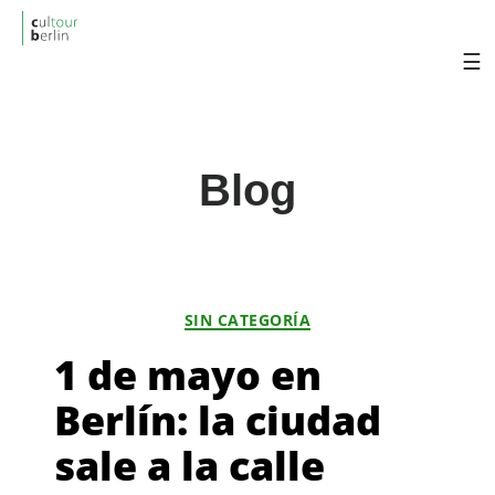
cultourberlin
Visita Berlin con un tour en español y
descúbrela fácilmente.
Categorías
SIN CATEGORÍA
1 de mayo en
Berlín: la ciudad
sale a la calle