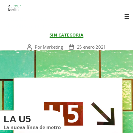
cultourberlin
Visita Berlin con un tour en español y
descúbrela fácilmente.
Categorías
SIN CATEGORÍA
Por
Marketing
25 enero 2021
Autor
Fecha
de
de
la
la
entrada
entrada
LA U5
La nueva línea de metro