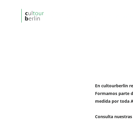
Visita Berlin con un tour en españo
cultourberlin
En cultourberlin r
Formamos parte de 
medida por toda 
Consulta nuestra