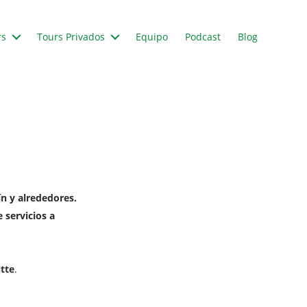
rs
Tours Privados
Equipo
Podcast
Blog
ín y alrededores.
 servicios a
itte
.