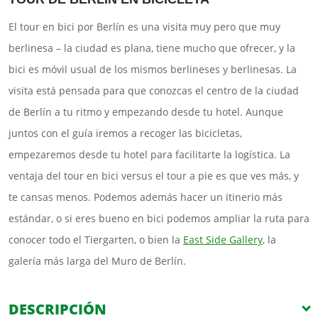
Catedral de Berlín
El tour en bici por Berlín es una visita muy pero que muy
Isla de los Museos
berlinesa – la ciudad es plana, tiene mucho que ofrecer, y la
La Nueva Guardia
bici es móvil usual de los mismos berlineses y berlinesas. La
Unter den Linden
visita está pensada para que conozcas el centro de la ciudad
Plaza de la Ópera
Gendarmenmarkt
de Berlín a tu ritmo y empezando desde tu hotel. Aunque
Checkpoint Charlie y Muro de Berlin
juntos con el guía iremos a recoger las bicicletas,
Ministerio de las Fuerzas Aéreas Nazis
empezaremos desde tu hotel para facilitarte la logística. La
Topografía del Terror
ventaja del tour en bici versus el tour a pie es que ves más, y
Potsdamer Platz
te cansas menos. Podemos además hacer un itinerio más
Memorial del Holocausto Judío
estándar, o si eres bueno en bici podemos ampliar la ruta para
Tiergarten y zona gubernamental
conocer todo el Tiergarten, o bien la
Puerta de Brandeburgo
East Side Gallery
, la
galería más larga del Muro de Berlín.
DESCRIPCIÓN