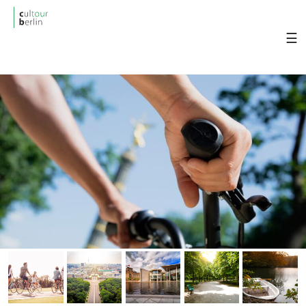
cultourberlin
Visita Berlin con un tour en español y
descúbrela fácilmente.