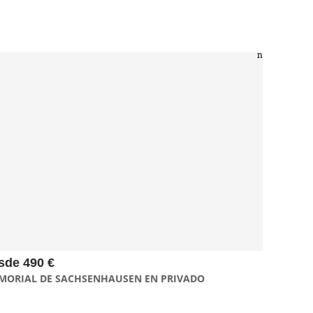
n
El tour de 6 horas al memorial del campo de concentración
de Sachsenhausen para grupos privados a pie te ofrece un
recorrido exclusivo y profundo, permitiéndote explorar el
memorial con mayor tranquilidad y comprensió
sde 490 €
MORIAL DE SACHSENHAUSEN EN PRIVADO