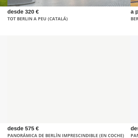
desde 320 €
a 
TOT BERLIN A PEU (CATALÁ)
BE
Con esta visita tienes 3 horas para disfrutar de Berlín.
Descubrirás el casco histórico de la ciudad mientras lo
combinas a tu manera: con una pincelada de los barrios
alternativos, el Oeste con la zona del zoo y la Iglesia del
Recuerdo, o los rincones más emblemáticos de la Guerra Fría
desde 575 €
de
PANORÁMICA DE BERLÍN IMPRESCINDIBLE (EN COCHE)
PA