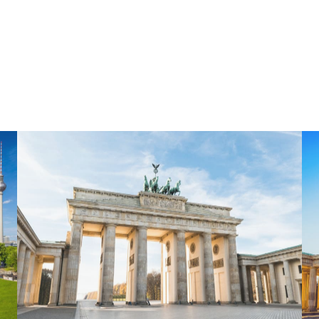
El tour del Berlín imprescindible és la visita perfecta per situar-
te a la ciutat. Una visita pensada per mostrar-te tot el que no
et pots perdre de Berlín i perquè puguis moure’t lliurement per
la ciutat un cop hagis deixat el teu guia