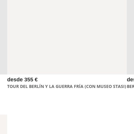
El tour del Berlín dividido te mostrará en 4 horas la historia
completa del Muro de Berlín y la Guerra Fría. Un tour
imprescindible para entender la historia de Berlín,
comenzando con la visita al museo de la Stasi, seguido por la
espectacular Karl-Marx-Allee y finalizando en el Memorial del
Muro de Berlín en la Bernauer Strasse
desde 355 €
de
TOUR DEL BERLÍN Y LA GUERRA FRÍA (CON MUSEO STASI)
BE