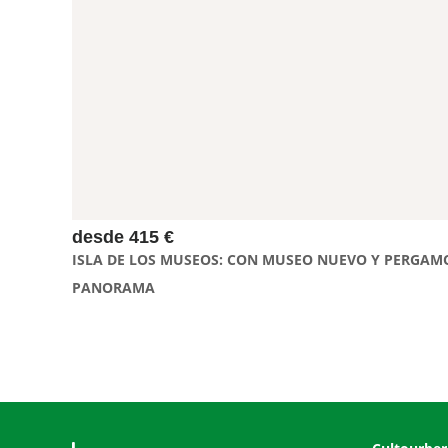
dos de sus joyas más emblemáticas: el Museo Nuevo y el
Pergamon Panorama. En el Museo Nuevo, explorarás
colecciones fascinantes de arte y antigüedades, mientras que
en el Pergamon Panorama vivirás una experiencia única con
una reconstrucción espectacular de la antigua ciudad de
Pérgamo. Un recorrido imprescindible para los amantes de la
historia, el arte y la arqueología
desde 415 €
ISLA DE LOS MUSEOS: CON MUSEO NUEVO Y PERGAM
PANORAMA