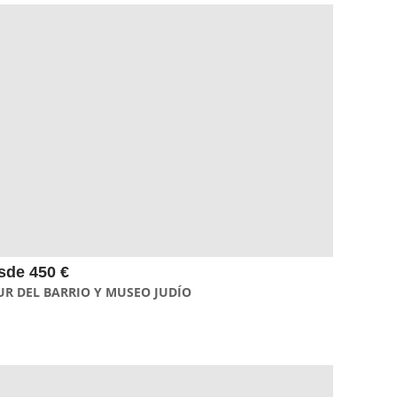
El tour del Museo y el Barrio Judío de Berlín te permite conocer
a fondo la historia del Judaísmo en Berlín y el distrito de Mitte.
Una experiencia única conociendo uno de los Museos más
importanrte de Europa.
sde 450 €
UR DEL BARRIO Y MUSEO JUDÍO