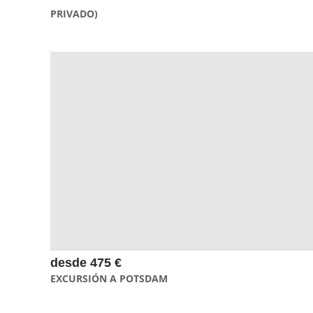
PRIVADO)
La excursión a Potsdam en privado te permite conocer la
capital de Brandeburgo de otra manera. Proponemos un
recorrido propio para grupos muy reducidos pasando por el
Puente de los Espías y Palacio de Cecilienhof.
desde 475 €
EXCURSIÓN A POTSDAM