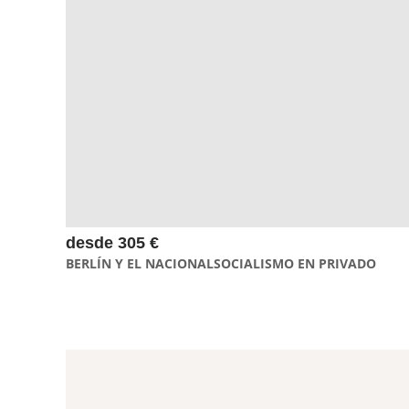
En este tour nos alejaremos de los puntos turísticos para
retroceder en el pasado, visitando sitios que no imaginabas,
para lograr entender cómo surgió lo que conocemos como el
Nazismo y los detalles de la subida de Hitler al poder.
desde 305 €
BERLÍN Y EL NACIONALSOCIALISMO EN PRIVADO
El tour de la Isla de los Museos de Berlín te llevará a descubrir