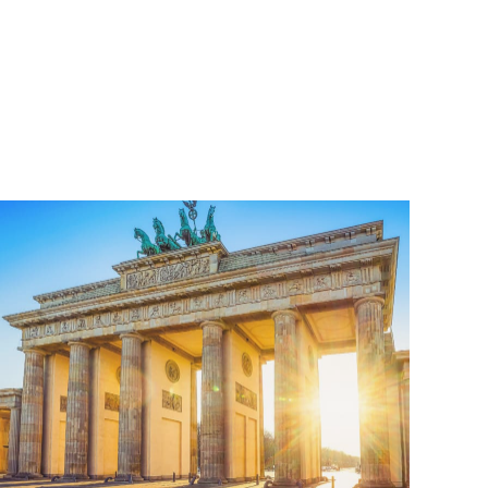
O tour do Berlim essencial é a visita perfeita para se situar na
cidade. Uma visita pensada para mostrar tudo o que você não
pode perder em Berlim e para que você possa se locomover
livremente pela cidade depois de deixar seu guia.