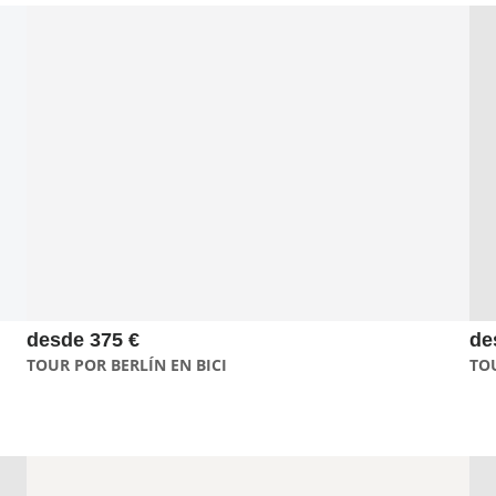
El tour privado en bici te permitirá ver más en menos tiempo.
Una manera muy ágil de conocer Berlín para grupos de
máximo 15 personas.
desde 375 €
de
TOUR POR BERLÍN EN BICI
TO