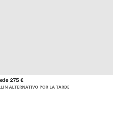
Te proponemos conocer el Berlín Alternativo por la tarde
descubriendo el Bülowkiez y el Urban Museum hasta llegar al
barrio de Kreuzberg, conocido por su vitalidad, su
multiculturalidad y sus esquinas artísticas con grandes obras
de street art o galerías de artistas internacionales.
sde 275 €
RLÍN ALTERNATIVO POR LA TARDE