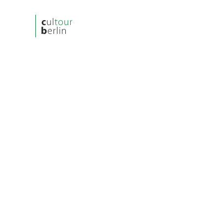
Visita Berlin con un tour en españo
cultourberlin