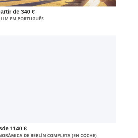
partir de 340 €
RLIM EM PORTUGUÊS
Con esta visita de 6 horas tendrás tiempo para disfrutar de
Berlín en su totalidad. Recorrerás el casco histórico de la
ciudad y podrás combinarlo a tu gusto: explorando los barrios
alternativos, visitando el Oeste con la zona del zoológico y la
Iglesia del Recuerdo, o adentrándote en los momentos más
significativos de la Guerra Fría. Una experiencia completa para
conocer Berlín a fondo
sde 1140 €
NORÁMICA DE BERLÍN COMPLETA (EN COCHE)