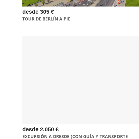
desde 305 €
TOUR DE BERLÍN A PIE
En esta excursión de 10 horas a Dresde disfrutarás de un
recorrido completo con transporte privado y guía experto.
Saldrás de Berlín en un cómodo viaje en vehículo privado, y
una vez en Dresde, explorarás sus principales atractivos,
como la impresionante Frauenkirche, el Zwinger, la Ópera
Semper y la Galería de los Anticuarios. Una experiencia
perfecta para descubrir la rica historia y el esplendor
arquitectónico de esta ciudad barroca
desde 2.050 €
EXCURSIÓN A DRESDE (CON GUÍA Y TRANSPORTE