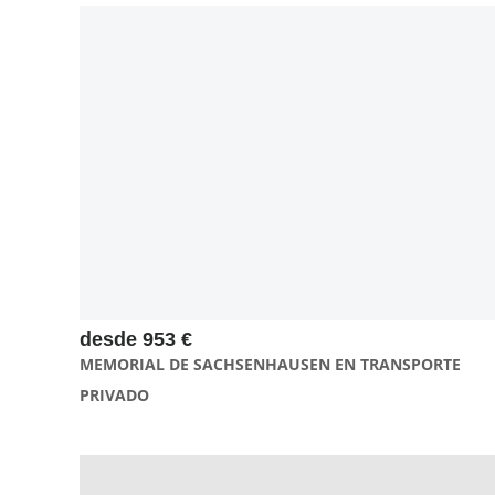
El tour privado de 6 horas al memorial del campo de
concentración de Sachsenhausen en transporte privado te
ofrece comodidad y flexibilidad, permitiéndote explorar el
memorial de manera profunda y relajada, con un traslado
cómodo y exclusivo para tu grupo
desde 953 €
MEMORIAL DE SACHSENHAUSEN EN TRANSPORTE
PRIVADO