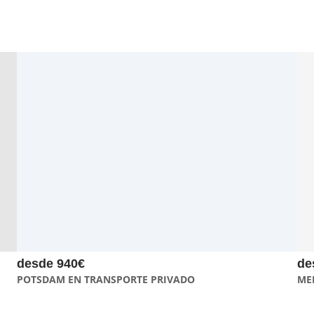
El tour a Potsdam en coche privado te facilita el recorrido por
la ciudad y permite visitar Alexandrowska, el Puente de los
Espías, el Jardín Nuevo y Palacio de Cecilienhof en un total de 6
horas.
desde 940€
de
POTSDAM EN TRANSPORTE PRIVADO
ME