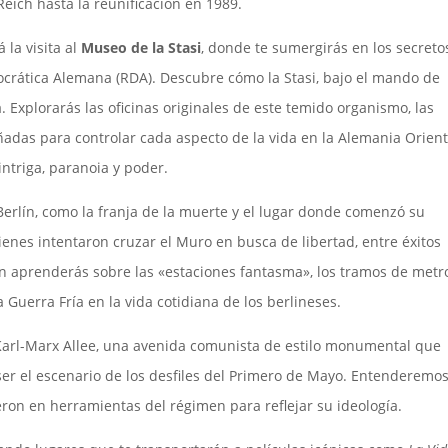
Reich hasta la reunificación en 1989.
la visita al
Museo de la Stasi
, donde te sumergirás en los secreto
ocrática Alemana (RDA). Descubre cómo la Stasi, bajo el mando de
. Explorarás las oficinas originales de este temido organismo, las
eñadas para controlar cada aspecto de la vida en la Alemania Orient
ntriga, paranoia y poder.
erlín, como la franja de la muerte y el lugar donde comenzó su
ienes intentaron cruzar el Muro en busca de libertad, entre éxitos
 aprenderás sobre las «estaciones fantasma», los tramos de metr
 Guerra Fría en la vida cotidiana de los berlineses.
 Karl-Marx Allee, una avenida comunista de estilo monumental que
er el escenario de los desfiles del Primero de Mayo. Entenderemo
eron en herramientas del régimen para reflejar su ideología.