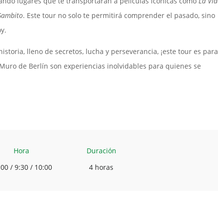
itando lugares que te transportarán a películas icónicas como
La Vi
Gambito
. Este tour no solo te permitirá comprender el pasado, sino
y.
historia, lleno de secretos, lucha y perseverancia, ¡este tour es para
l Muro de Berlín son experiencias inolvidables para quienes se
Hora
Duración
00 / 9:30 / 10:00
4 horas