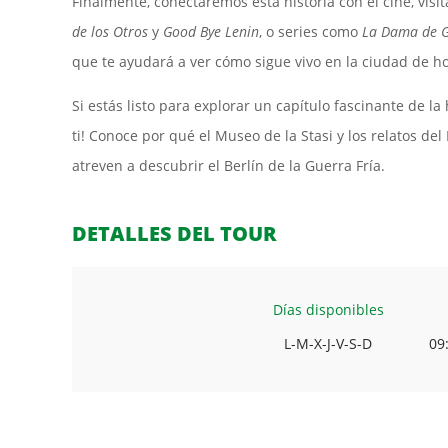
Finalmente, conectaremos esta historia con el cine, vis
de los Otros
y
Good Bye Lenin
, o series como
La Dama de 
que te ayudará a ver cómo sigue vivo en la ciudad de ho
Si estás listo para explorar un capítulo fascinante de la 
ti! Conoce por qué el Museo de la Stasi y los relatos de
atreven a descubrir el Berlín de la Guerra Fría.
DETALLES DEL TOUR
Días disponibles
L-M-X-J-V-S-D
09: