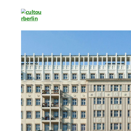
Visita Berlin con un tour en españo
cultourberlin