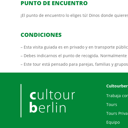
PUNTO DE ENCUENTRO
¡El punto de encuentro lo eliges tú! Dinos donde quier
CONDICIONES
– Esta visita guiada es en privado y en transporte públic
– Debes indicarnos el punto de recogida. Normalmente e
– Este tour está pensado para parejas, familias y gru
Cultourber
Trabaja co
Tours
Tours Priv
Equipo