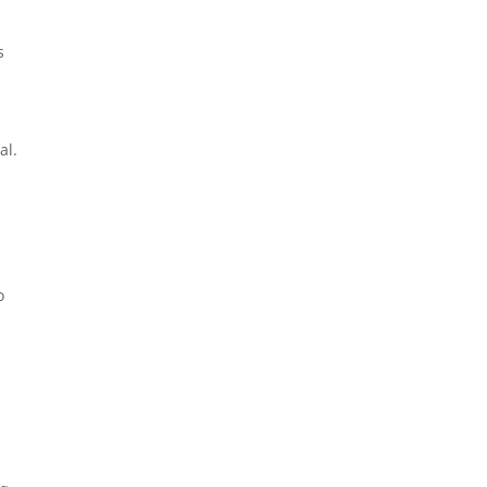
s
al.
o
s