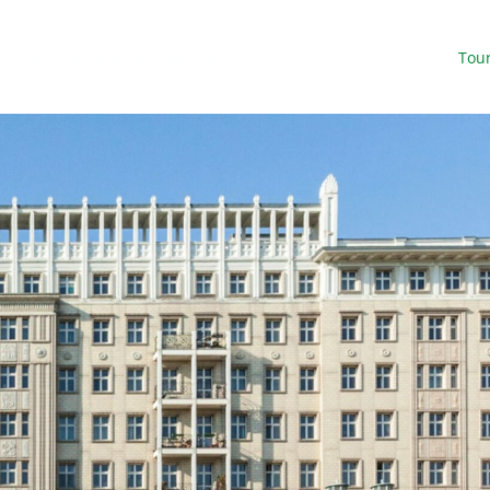
l y descúbrela fácilmente.
Tou