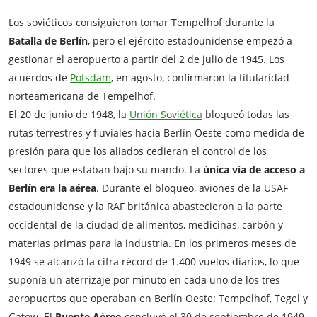
Los soviéticos consiguieron tomar Tempelhof durante la
Batalla de Berlín
, pero el ejército estadounidense empezó a
gestionar el aeropuerto a partir del 2 de julio de 1945. Los
acuerdos de
Potsdam
, en agosto, confirmaron la titularidad
norteamericana de Tempelhof.
El 20 de junio de 1948, la
Unión Soviética
bloqueó todas las
rutas terrestres y fluviales hacia Berlín Oeste como medida de
presión para que los aliados cedieran el control de los
sectores que estaban bajo su mando. La
única vía de acceso a
Berlín era la aérea
. Durante el bloqueo, aviones de la USAF
estadounidense y la RAF británica abastecieron a la parte
occidental de la ciudad de alimentos, medicinas, carbón y
materias primas para la industria. En los primeros meses de
1949 se alcanzó la cifra récord de 1.400 vuelos diarios, lo que
suponía un aterrizaje por minuto en cada uno de los tres
aeropuertos que operaban en Berlín Oeste: Tempelhof, Tegel y
Gatow. El
Puente Aéreo
concluyó el 30 de septiembre de 1949,