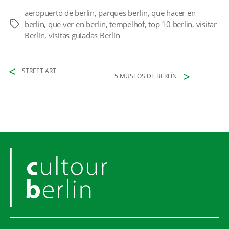
aeropuerto de berlin
,
parques berlin
,
que hacer en
berlin
,
que ver en berlin
,
tempelhof
,
top 10 berlin
,
visitar
Etiquetas
Berlín
,
visitas guiadas Berlín
STREET ART
5 MUSEOS DE BERLÍN