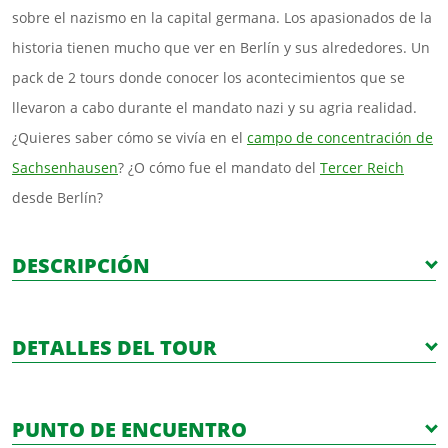
sobre el nazismo en la capital germana. Los apasionados de la
Ministerio de las Fuerzas Aéreas
historia tienen mucho que ver en Berlín y sus alrededores. Un
Ministerio de propaganda nazi
Ubicación del búnker de Hitler
pack de 2 tours donde conocer los acontecimientos que se
llevaron a cabo durante el mandato nazi y su agria realidad.
¿Quieres saber cómo se vivía en el
campo de concentración de
Sachsenhausen
? ¿O cómo fue el mandato del
Tercer Reich
desde Berlín?
DESCRIPCIÓN
DETALLES DEL TOUR
TERCER REICH
Con el tour del III Reich por Berlín en español, conoceremos la
Días disponibles
Hora
Duración
PUNTO DE ENCUENTRO
habilidad de la propaganda nazi en la construcción nacional e