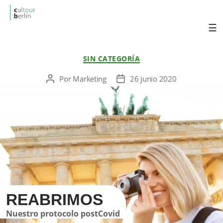
cultourberlin
Visita Berlin con un tour en español y
descúbrela fácilmente.
Categorías
SIN CATEGORÍA
Por
Marketing
26 junio 2020
Autor
Fecha
de
de
la
la
entrada
entrada
REABRIMOS
Nuestro protocolo postCovid