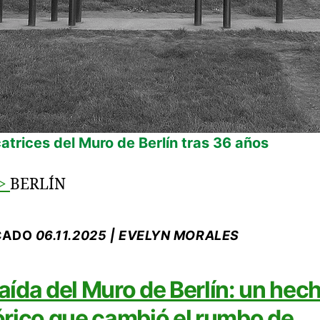
catrices del Muro de Berlín tras 36 años
>
BERLÍN
CADO
06.11.2025 | EVELYN MORALES
aída del Muro de Berlín: un hec
órico que cambió el rumbo de