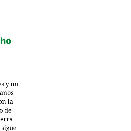
cho
es y un
danos
on la
o de
uerra
 sigue