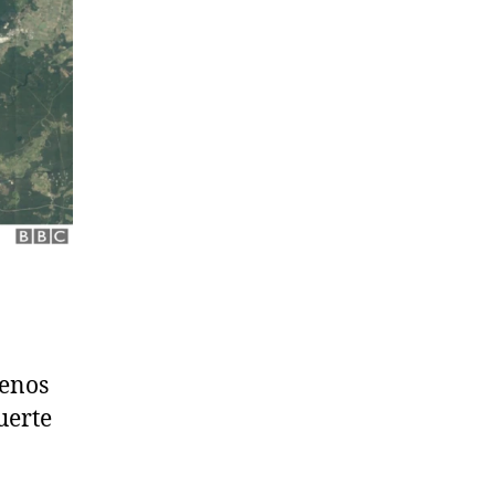
menos
uerte