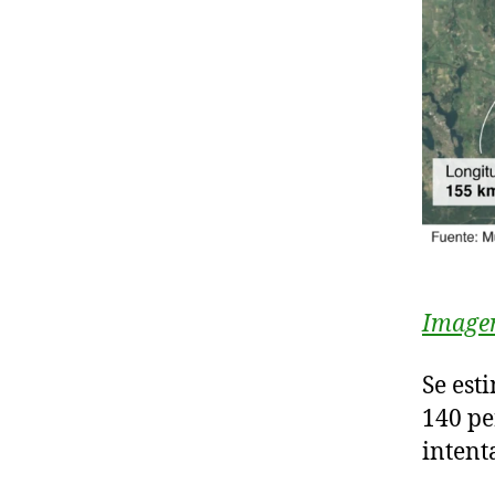
Image
Se est
140 pe
intent