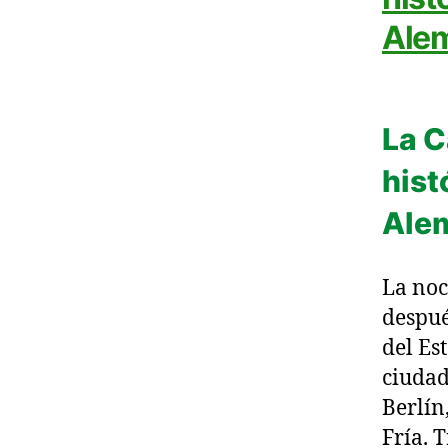
Ale
La C
hist
Ale
La noc
despué
del Es
ciudad
Berlín
Fría. 