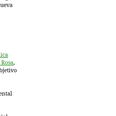
nueva
ica
 Rosa
,
bjetivo
ental