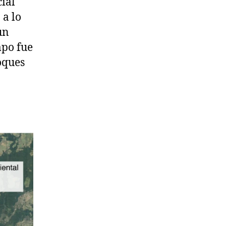
cial
 a lo
un
mpo fue
oques