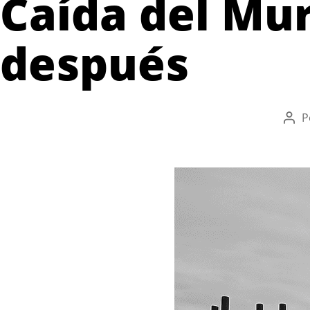
Caída del Mur
después
P
Auto
de
la
entr