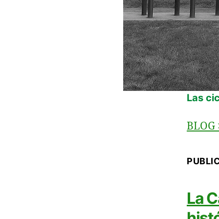
Las ci
BLOG
PUBLI
La C
hist