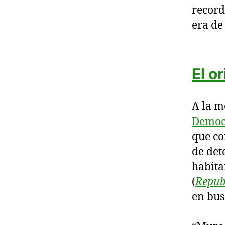
record
era de
El o
A la m
Democ
que co
de det
habita
(
Repub
en bus