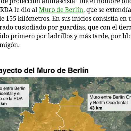
de protección antifascista” fue el nombre ofi
 RDA le dio al
Muro de Berlín,
que se extendía
de 155 kilómetros. En sus inicios consistía en 
ado custodiado por guardias, que con el tie
uido primero por ladrillos y más tarde, por bl
rmigón.