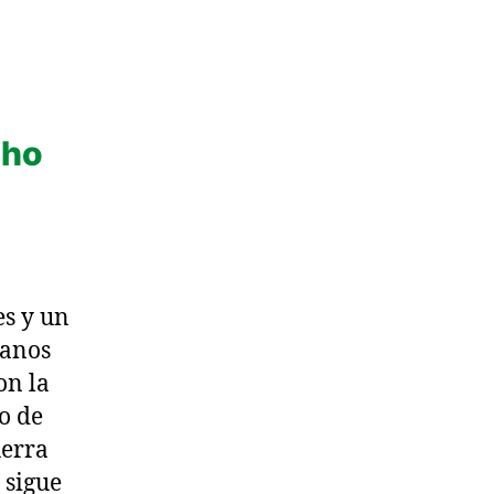
cho
es y un
danos
on la
o de
uerra
 sigue