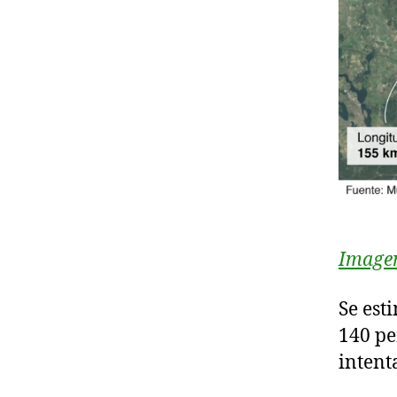
Image
Se est
140 pe
intent