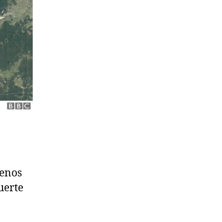
menos
uerte