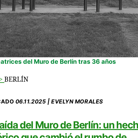
catrices del Muro de Berlín tras 36 años
>
BERLÍN
CADO
06.11.2025 | EVELYN MORALES
aída del Muro de Berlín: un hec
órico que cambió el rumbo de