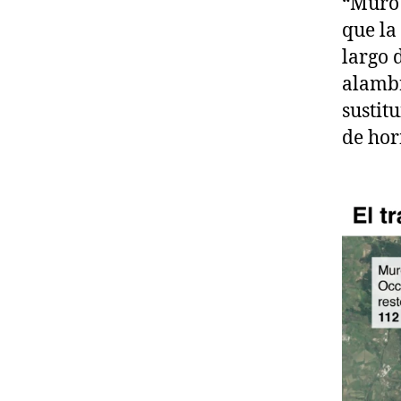
“Muro 
que la
largo 
alambr
sustit
de ho