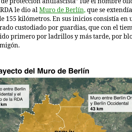
de protección antifascista” fue el nombre ofi
 RDA le dio al
Muro de Berlín,
que se extendía
de 155 kilómetros. En sus inicios consistía en 
ado custodiado por guardias, que con el tie
uido primero por ladrillos y más tarde, por bl
rmigón.