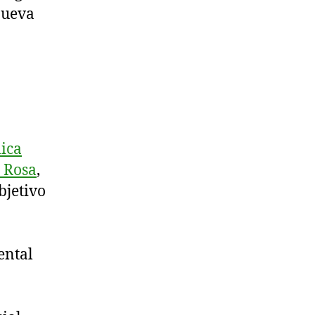
nueva
ica
 Rosa
,
bjetivo
ental