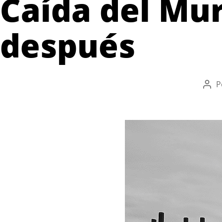
Caída del Mur
después
P
Auto
de
la
entr