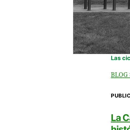
Las ci
BLOG
PUBLI
La C
hist