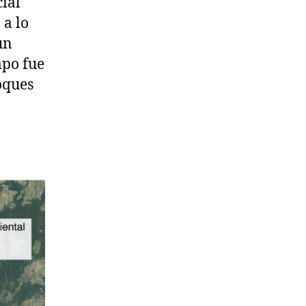
cial
 a lo
un
mpo fue
oques