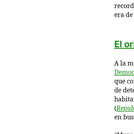
record
era de
El o
A la m
Democ
que co
de det
habita
(
Repub
en bus