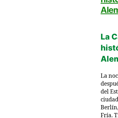
Ale
La C
hist
Ale
La noc
despué
del Es
ciudad
Berlín
Fría. 