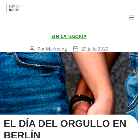
cultourberlin
Visita Berlin con un tour en español y
descúbrela fácilmente.
Categorías
SIN CATEGORÍA
Por
Marketing
29 julio 2020
Autor
Fecha
de
de
la
la
entrada
entrada
EL DÍA DEL ORGULLO EN
BERLÍN