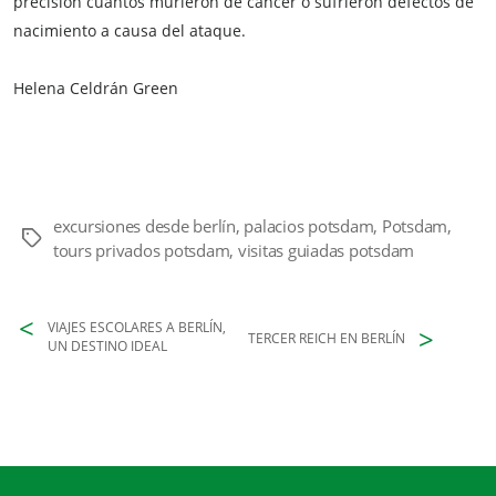
precisión cuántos murieron de cáncer o sufrieron defectos de
nacimiento a causa del ataque.
Helena Celdrán Green
excursiones desde berlín
,
palacios potsdam
,
Potsdam
,
Etiquetas
tours privados potsdam
,
visitas guiadas potsdam
VIAJES ESCOLARES A BERLÍN,
TERCER REICH EN BERLÍN
UN DESTINO IDEAL