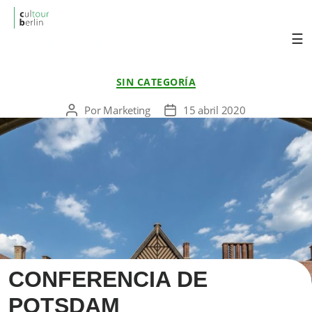
cultourberlin
Visita Berlin con un tour en español y
descúbrela fácilmente.
Categorías
SIN CATEGORÍA
Por
Marketing
15 abril 2020
Autor
Fecha
de
de
la
la
entrada
entrada
CONFERENCIA DE
POTSDAM