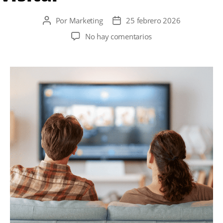
Por
Marketing
25 febrero 2026
Autor
Fecha
de
de
en
No hay comentarios
la
la
Parte
entrada
entrada
2:
Series
rodadas
en
Berlín:
locaciones
de
filmación
que
puedes
visitar