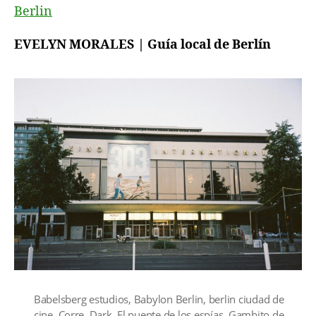
Berlin
EVELYN MORALES | Guía local de Berlín
Babelsberg estudios
,
Babylon Berlin
,
berlin ciudad de
cine
,
Corre
,
Dark
,
El puente de los espías
,
Gambito de