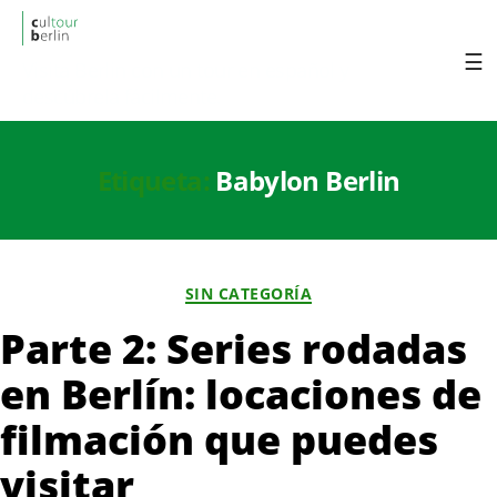
cultourberlin
Visita Berlin con un tour en español y
descúbrela fácilmente.
Etiqueta:
Babylon Berlin
Categorías
SIN CATEGORÍA
Parte 2: Series rodadas
en Berlín: locaciones de
filmación que puedes
visitar