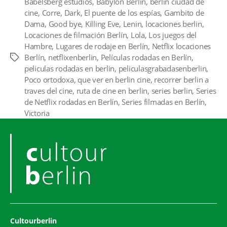
Babelsberg estudios
,
Babylon Berlin
,
berlin ciudad de
cine
,
Corre
,
Dark
,
El puente de los espías
,
Gambito de
Dama
,
Good bye
,
Killing Eve
,
Lenin
,
locaciones berlin
,
Locaciones de filmación Berlín
,
Lola
,
Los juegos del
Hambre
,
Lugares de rodaje en Berlín
,
Netflix locaciones
Berlín
,
netflixenberlin
,
Películas rodadas en Berlín
,
Etiquetas
peliculas rodadas en berlin
,
peliculasgrabadasenberlin
,
Poco ortodoxa
,
que ver en berlin cine
,
recorrer berlin a
traves del cine
,
ruta de cine en berlin
,
series berlin
,
Series
de Netflix rodadas en Berlín
,
Series filmadas en Berlín
,
Victoria
Cultourberlin