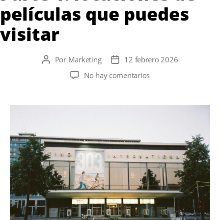
películas que puedes
visitar
Por
Marketing
12 febrero 2026
Autor
Fecha
de
de
en
No hay comentarios
la
la
Berlín
entrada
entrada
a
través
del
cine.
Parte
1:
locaciones
de
películas
que
puedes
visitar