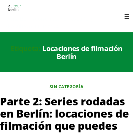
cultourberlin
Visita Berlin con un tour en español y
descúbrela fácilmente.
Etiqueta:
Locaciones de filmación
Berlín
Categorías
SIN CATEGORÍA
Parte 2: Series rodadas
en Berlín: locaciones de
filmación que puedes