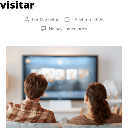
visitar
Por
Marketing
25 febrero 2026
Autor
Fecha
de
de
en
No hay comentarios
la
la
Parte
entrada
entrada
2:
Series
rodadas
en
Berlín:
locaciones
de
filmación
que
puedes
visitar