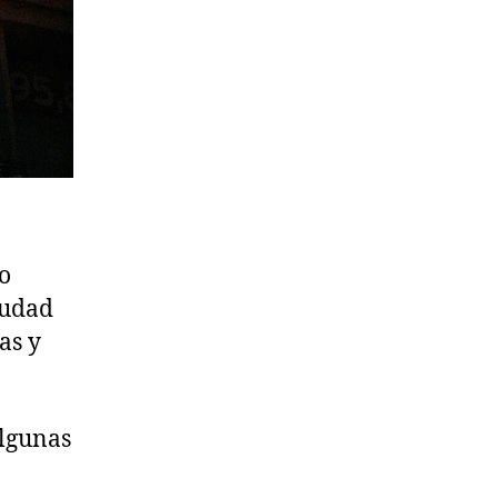
o
iudad
as y
algunas