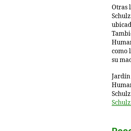
Otras 
Schulz
ubicad
Tambié
Humana
como l
su mad
Jardín
Huma
Schul
Schul