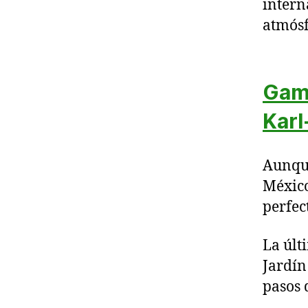
intern
atmósf
Gamb
Karl
Aunque
México
perfec
La últ
Jardín
pasos 