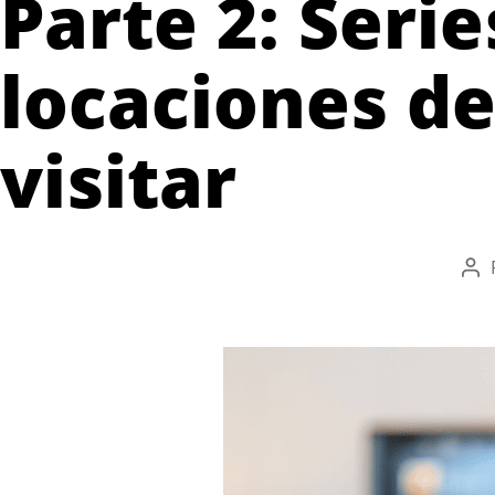
Parte 2: Seri
locaciones d
visitar
Aut
de
la
ent