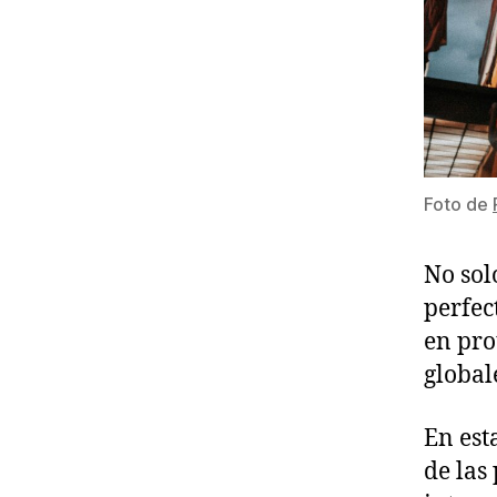
Foto de
No sol
perfec
en pro
global
En est
de las