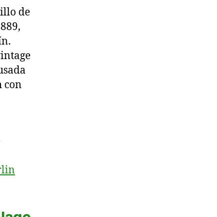
illo de
1889,
ín.
vintage
 usada
h con
e
rlin