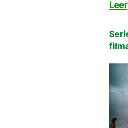
Leer
Seri
film