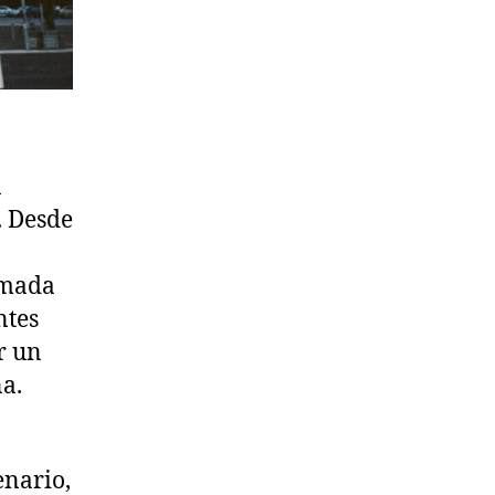
n
. Desde
lmada
ntes
r un
na.
enario,