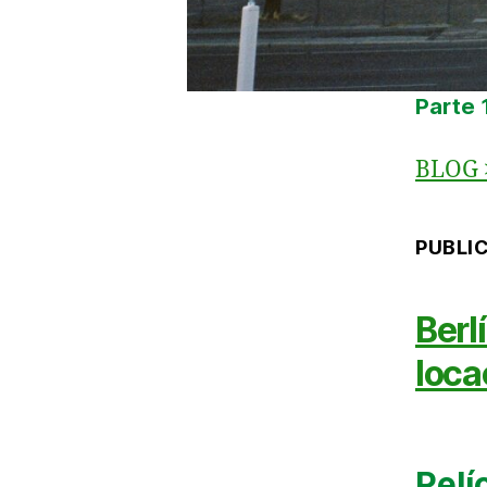
Parte 1
BLOG
PUBLI
Berlí
loca
Pelí