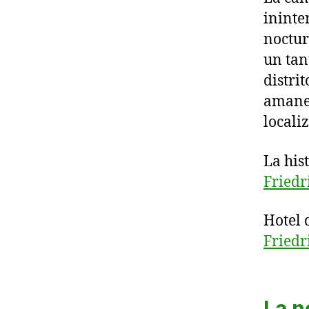
ininte
noctur
un tan
distri
amanec
locali
La hist
Friedr
Hotel 
Friedr
La n