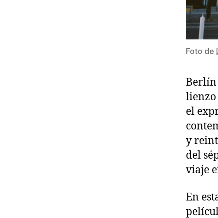
Foto de
Berlín
lienzo
el exp
contem
y rein
del sé
viaje 
En est
pelícu