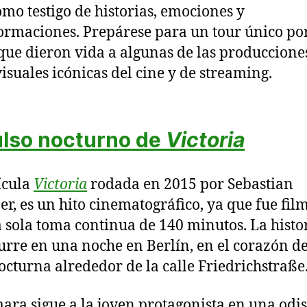
omo testigo de historias, emociones y
ormaciones. Prepárese para un tour único por
 que dieron vida a algunas de las produccione
isuales icónicas del cine y de streaming.
ulso nocturno de
Victoria
ícula
Victoria
rodada en 2015 por Sebastian
er, es un hito cinematográfico, ya que fue fi
 sola toma continua de 140 minutos. La histo
urre en una noche en Berlín, en el corazón de
octurna alrededor de la calle Friedrichstraße
ara sigue a la joven protagonista en una odi