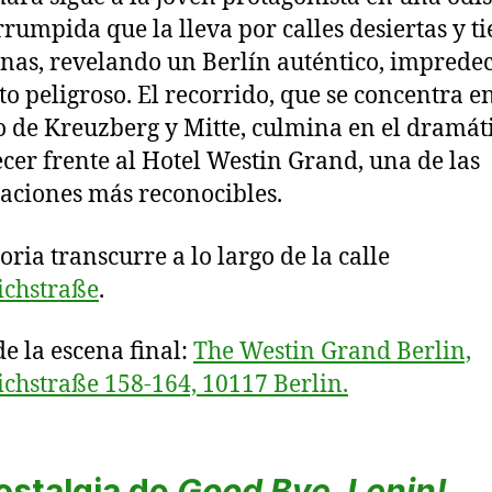
rrumpida que la lleva por calles desiertas y t
nas, revelando un Berlín auténtico, impredec
to peligroso. El recorrido, que se concentra en
to de Kreuzberg y Mitte, culmina en el dramát
er frente al Hotel Westin Grand, una de las
zaciones más reconocibles.
oria transcurre a lo largo de la calle
ichstraße
.
de la escena final:
The Westin Grand Berlin,
ichstraße 158-164, 10117 Berlin.
ostalgia de
Good Bye, Lenin!