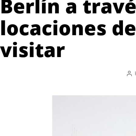
Berlín a travé
locaciones de
visitar
Aut
de
la
ent