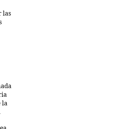
 las
s
lmada
ria
 la
.
sea