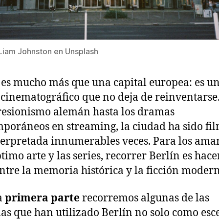
Liam Johnston
en
Unsplash
 es mucho más que una capital europea: es u
 cinematográfico que no deja de reinventarse
resionismo alemán hasta los dramas
poráneos en streaming, la ciudad ha sido fi
terpretada innumerables veces. Para los ama
ptimo arte y las series, recorrer Berlín es hace
entre la memoria histórica y la ficción moder
a
primera parte
recorremos algunas de las
las que han utilizado Berlín no solo como esc