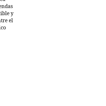
iendas
ible y
tre el
ico