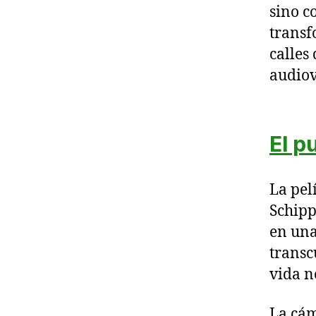
sino c
transf
calles
audiov
El p
La pel
Schipp
en una
transc
vida n
La cám