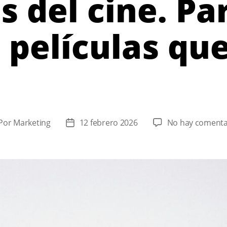
s del cine. Par
 películas qu
Por
Marketing
12 febrero 2026
No hay comenta
or
Fecha
de
la
rada
entrada