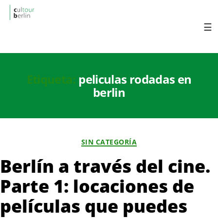
cultourberlin
Visita Berlin con un tour en español y
descúbrela fácilmente.
Etiqueta:
peliculas rodadas en
berlin
Categorías
SIN CATEGORÍA
Berlín a través del cine.
Parte 1: locaciones de
películas que puedes