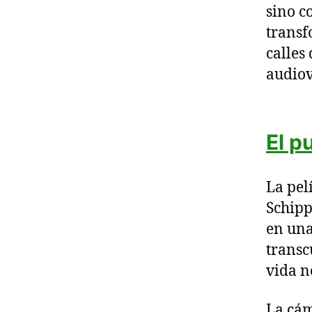
sino c
transf
calles
audiov
El p
La pel
Schipp
en una
transc
vida n
La cám