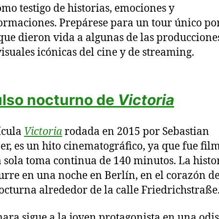
omo testigo de historias, emociones y
ormaciones. Prepárese para un tour único por
 que dieron vida a algunas de las produccione
isuales icónicas del cine y de streaming.
ulso nocturno de
Victoria
ícula
Victoria
rodada en 2015 por Sebastian
er, es un hito cinematográfico, ya que fue fi
 sola toma continua de 140 minutos. La histo
urre en una noche en Berlín, en el corazón de
octurna alrededor de la calle Friedrichstraße
ara sigue a la joven protagonista en una odi