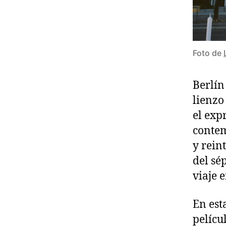
Foto de
Berlín
lienzo
el exp
contem
y rein
del sé
viaje 
En est
pelícu