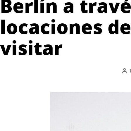
Berlín a travé
locaciones de
visitar
Aut
de
la
ent