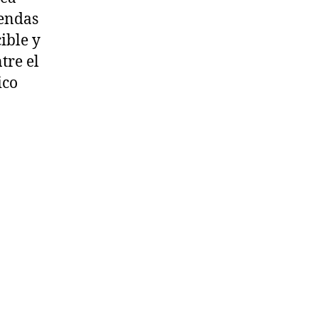
iendas
ible y
tre el
ico