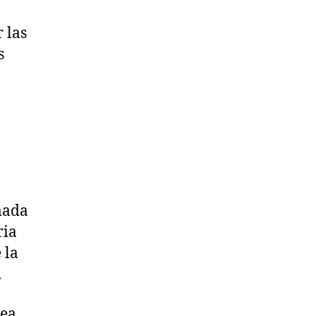
 las
s
lmada
ria
 la
.
sea