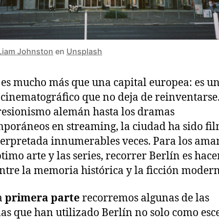
Liam Johnston
en
Unsplash
 es mucho más que una capital europea: es u
 cinematográfico que no deja de reinventarse
resionismo alemán hasta los dramas
poráneos en streaming, la ciudad ha sido fi
terpretada innumerables veces. Para los ama
ptimo arte y las series, recorrer Berlín es hace
entre la memoria histórica y la ficción moder
a
primera parte
recorremos algunas de las
las que han utilizado Berlín no solo como esc