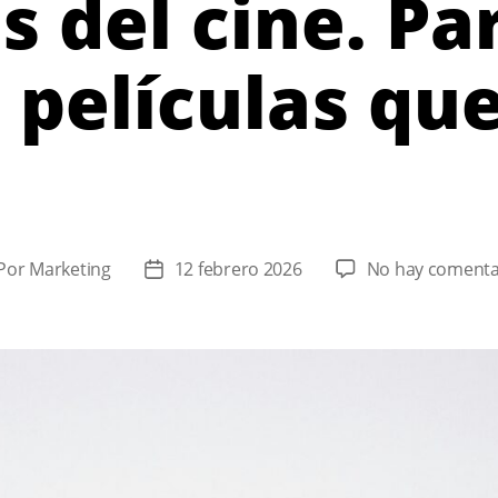
s del cine. Par
 películas qu
Por
Marketing
12 febrero 2026
No hay comenta
or
Fecha
de
la
rada
entrada