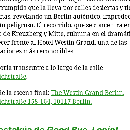
rrumpida que la lleva por calles desiertas y t
nas, revelando un Berlín auténtico, impredec
to peligroso. El recorrido, que se concentra en
to de Kreuzberg y Mitte, culmina en el dramát
er frente al Hotel Westin Grand, una de las
zaciones más reconocibles.
oria transcurre a lo largo de la calle
ichstraße
.
de la escena final:
The Westin Grand Berlin,
ichstraße 158-164, 10117 Berlin.
ostalgia de
Good Bye, Lenin!