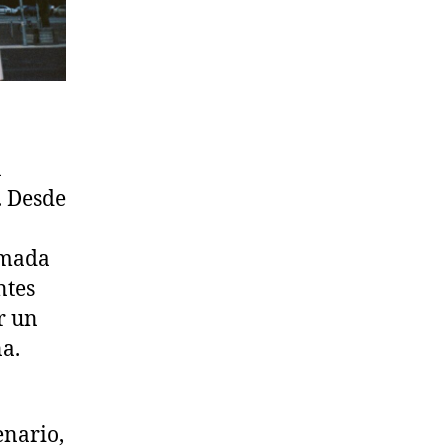
n
. Desde
lmada
ntes
r un
na.
enario,