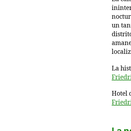
ininte
noctur
un tan
distri
amanec
locali
La hist
Friedr
Hotel 
Friedr
La n