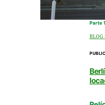
Parte 1
BLOG
PUBLI
Berlí
loca
Pelí